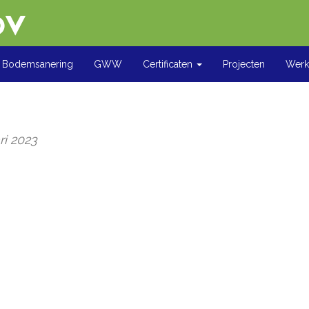
Bodemsanering
GWW
Certificaten
Projecten
Werke
ri 2023
oor
.