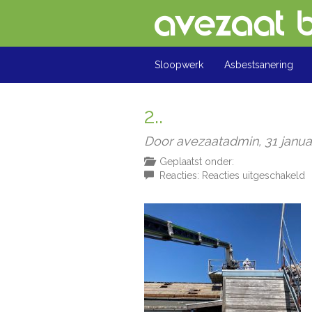
Sloopwerk
Asbestsanering
2..
Door avezaatadmin,
31 janua
Geplaatst onder:
v
Reacties:
Reacties uitgeschakeld
2.