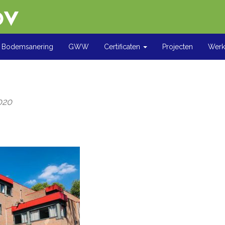
Bodemsanering
GWW
Certificaten
Projecten
Werke
2020
oor