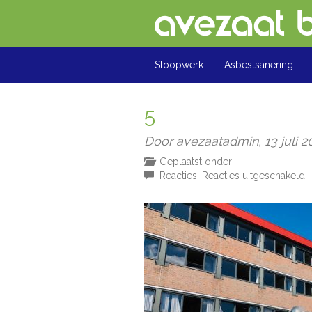
Sloopwerk
Asbestsanering
5
Door avezaatadmin,
13 juli 
Geplaatst onder:
v
Reacties:
Reacties uitgeschakeld
5